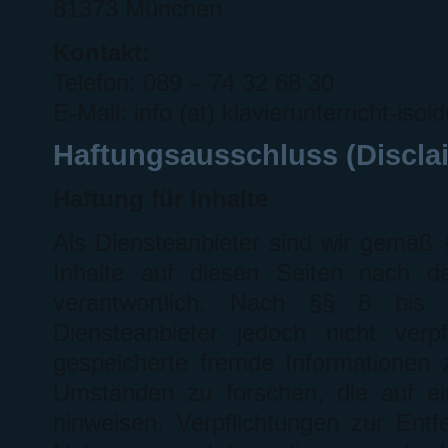
81373 München
Kontakt:
Telefon: 089 – 74 32 68 30
E-Mail: info (at) klavierunterricht-isol
Haftungsausschluss (Discla
Haftung für Inhalte
Als Diensteanbieter sind wir gemäß
Inhalte auf diesen Seiten nach d
verantwortlich. Nach §§ 8 bi
Diensteanbieter jedoch nicht verpfl
gespeicherte fremde Informationen
Umständen zu forschen, die auf ein
hinweisen. Verpflichtungen zur Ent