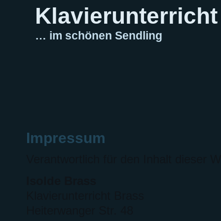
Klavierunterricht
… im schönen Sendling
Impressum
Verantwortlich für den Inhalt diese
Isolde Brass
Klavierunterricht Brass
Heiterwanger Str. 48